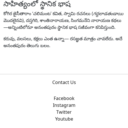
సాహిత్యంలో స్థానిక భాష
కోగిర జైసీతారాం ‘చలిమంట’ కవిత, స్వామి రచనలు (
గద్దలాడతండాయి
మొదలైనవి), దస్తగిరి, శాంతినారాయణ, సింగమనేని నారాయణ కథలు
—అన్నింటిలోనూ అనంతపురం స్థానిక భాష సజీవంగా కనిపిస్తుంది.
కరువు, వలసలు, కక్షలు ఎంత ఉన్నా— రసజ్ఞత మాత్రం చావలేదు. అదే
అనంతపురం తెలుగు బలం.
Contact Us
Facebook
Instagram
Twitter
Youtube