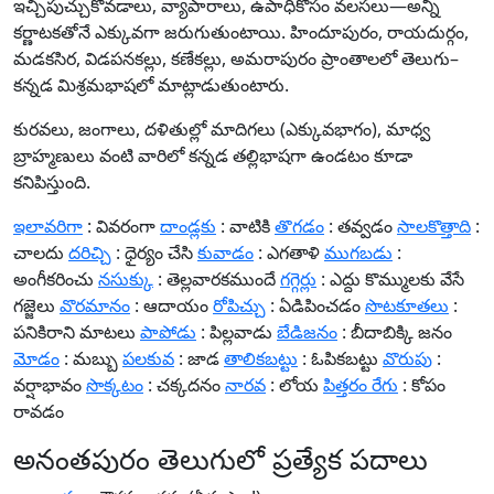
ఇచ్చిపుచ్చుకోవడాలు, వ్యాపారాలు, ఉపాధికోసం వలసలు—అన్నీ
కర్ణాటకతోనే ఎక్కువగా జరుగుతుంటాయి. హిందూపురం, రాయదుర్గం,
మడకసిర, విడపనకల్లు, కణేకల్లు, అమరాపురం ప్రాంతాలలో తెలుగు–
కన్నడ మిశ్రమభాషలో మాట్లాడుతుంటారు.
కురవలు, జంగాలు, దళితుల్లో మాదిగలు (ఎక్కువభాగం), మాధ్వ
బ్రాహ్మణులు వంటి వారిలో కన్నడ తల్లిభాషగా ఉండటం కూడా
కనిపిస్తుంది.
ఇలావరిగా
: వివరంగా
దాండ్లకు
: వాటికి
తొగడం
: తవ్వడం
సాలకొత్తాది
:
చాలదు
దరిచ్చి
: ధైర్యం చేసి
కువాడం
: ఎగతాళి
ముగబడు
:
అంగీకరించు
నసుక్కు
: తెల్లవారకముందే
గగ్గెర్లు
: ఎద్దు కొమ్ములకు వేసే
గజ్జెలు
వొరమానం
: ఆదాయం
రోపిచ్చు
: ఏడిపించడం
సొటకూతల
ు :
పనికిరాని మాటలు
పాపోడు
: పిల్లవాడు
బేడిజనం
: బీదాబిక్కి జనం
మోడం
: మబ్బు
పలకువ
: జాడ
తాలికబట్
టు : ఓపికబట్టు
వొరుపు
:
వర్షాభావం
సొక్కటం
: చక్కదనం
నారవ
: లోయ
పిత్తరం రేగు
: కోపం
రావడం
అనంతపురం తెలుగులో ప్రత్యేక పదాలు