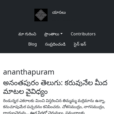
యాసలు
తెలుగు జాతి మనది
మా గురించి
ప్రాంతాలు
Contributors
Blog
సంప్రదించండి
సైన్ ఇన్
ananthapuram
అనంతపురం తెలుగు: కరువునేల మీద
మాటల వైవిధ్యం
రెండున్నర ఎకరాలకు మించి విస్తరించిన తిమ్మమ్మ మర్రిమాను ఉన్నా,
కనుచూపుమేర పచ్చదనం కనిపించదు. చోళసముద్రం, నాగసముద్రం,
రాయలచెరువు... ఊర్ల పేర్లలో చెరువులు, సముద్రాలకు