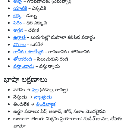
అప్ప
– గౌరవవాచకం (ఏమప్పా!)
యాటికి
– ఎక్కడికి
లెక్క
– డబ్బు
పిరిం
– ధర ఎక్కువ
అగ్గవ
– చవుక
ఉగ్గాణి
– బురుగుల్లో మసాలా కలిపిన పదార్థం
వొగాల
– ఒకవేళ
రానీకి / పొయ్యేకి
– రావడానికి / పోవడానికి
తోలకరండి
– పిలుచుకుని రండి
వస్తాండాడు
– వస్తున్నాడు
భాషా లక్షణాలు
వలెను →
వల్ల
(పోవల్ల, రావల్ల)
నేస్తుడు →
న్యాత్తుడు
తిండిలేక →
తిండిల్యాక
ఉర్దూ పదాలు: పీర్, ఆజాద్, జోర్, సలాం మొదలైనవి
బంజారా–తెలుగు మిశ్రమ ప్రయోగాలు:
గుడిన్ జామా
,
దేవళం
జామా