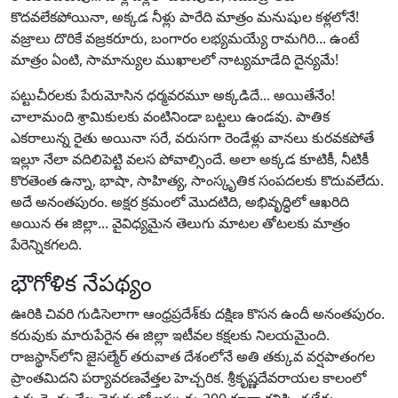
కొదవలేకపోయినా, అక్కడ నీళ్లు పారేది మాత్రం మనుషుల కళ్లలోనే!
వజ్రాలు దొరికే వజ్రకరూరు, బంగారం లభ్యమయ్యే రామగిరి... ఉంటే
మాత్రం ఏంటి, సామాన్యుల ముఖాలలో నాట్యమాడేది దైన్యమే!
పట్టుచీరలకు పేరుమోసిన ధర్మవరమూ అక్కడిదే... అయితేనేం!
చాలామంది శ్రామికులకు వంటినిండా బట్టలు ఉండవు. పాతిక
ఎకరాలున్న రైతు అయినా సరే, వరుసగా రెండేళ్లు వానలు కురవకపోతే
ఇల్లూ నేలా వదిలిపెట్టి వలస పోవాల్సిందే. అలా అక్కడ కూటికీ, నీటికీ
కొరతెంత ఉన్నా, భాషా, సాహిత్య, సాంస్కృతిక సంపదలకు కొదువలేదు.
అదే అనంతపురం. అక్షర క్రమంలో మొదటిది, అభివృద్ధిలో ఆఖరిది
అయిన ఈ జిల్లా... వైవిధ్యమైన తెలుగు మాటల తోటలకు మాత్రం
పేరెన్నికగలది.
భౌగోళిక నేపథ్యం
ఊరికి చివరి గుడిసెలాగా ఆంధ్రప్రదేశ్‌కు దక్షిణ కొసన ఉందీ అనంతపురం.
కరువుకు మారుపేరైన ఈ జిల్లా ఇటీవల కక్షలకు నిలయమైంది.
రాజస్థాన్‌లోని జైసల్మేర్ తరువాత దేశంలోనే అతి తక్కువ వర్షపాతంగల
ప్రాంతమిదని పర్యావరణవేత్తల హెచ్చరిక. శ్రీకృష్ణదేవరాయల కాలంలో