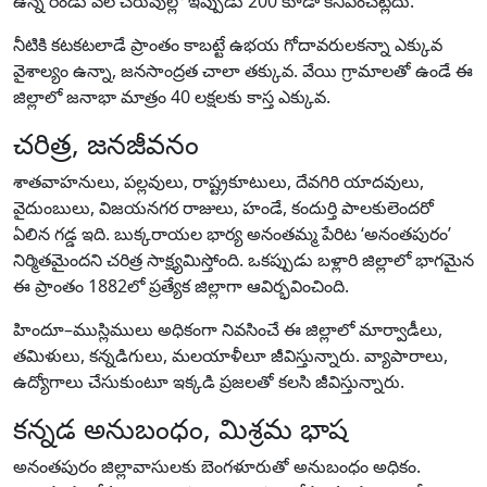
ఉన్న రెండు వేల చెరువుల్లో ఇప్పుడు 200 కూడా కనిపించట్లేదు.
నీటికి కటకటలాడే ప్రాంతం కాబట్టే ఉభయ గోదావరులకన్నా ఎక్కువ
వైశాల్యం ఉన్నా, జనసాంద్రత చాలా తక్కువ. వేయి గ్రామాలతో ఉండే ఈ
జిల్లాలో జనాభా మాత్రం 40 లక్షలకు కాస్త ఎక్కువ.
చరిత్ర, జనజీవనం
శాతవాహనులు, పల్లవులు, రాష్ట్రకూటులు, దేవగిరి యాదవులు,
వైదుంబులు, విజయనగర రాజులు, హండే, కందుర్తి పాలకులెందరో
ఏలిన గడ్డ ఇది. బుక్కరాయల భార్య అనంతమ్మ పేరిట ‘అనంతపురం’
నిర్మితమైందని చరిత్ర సాక్ష్యమిస్తోంది. ఒకప్పుడు బళ్లారి జిల్లాలో భాగమైన
ఈ ప్రాంతం 1882లో ప్రత్యేక జిల్లాగా ఆవిర్భవించింది.
హిందూ–ముస్లిములు అధికంగా నివసించే ఈ జిల్లాలో మార్వాడీలు,
తమిళులు, కన్నడిగులు, మలయాళీలూ జీవిస్తున్నారు. వ్యాపారాలు,
ఉద్యోగాలు చేసుకుంటూ ఇక్కడి ప్రజలతో కలసి జీవిస్తున్నారు.
కన్నడ అనుబంధం, మిశ్రమ భాష
అనంతపురం జిల్లావాసులకు బెంగళూరుతో అనుబంధం అధికం.