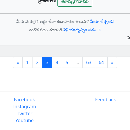
ప్రాంతాలు:
తూర్పుగోదావరి
మీకు మెరుగైన అర్థం లేదా ఉదాహరణ తెలుసా?
మీరూ చేర్చండి!
మరొక పదం చూడండి
యాదృచ్ఛిక పదం →
స
Previous
(current)
Next
«
1
2
3
4
5
...
63
64
»
Facebook
Feedback
Instagram
Twitter
Youtube