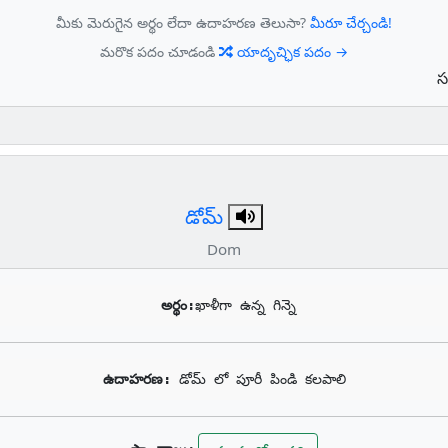
మీకు మెరుగైన అర్థం లేదా ఉదాహరణ తెలుసా?
మీరూ చేర్చండి!
మరొక పదం చూడండి
యాదృచ్ఛిక పదం →
స
డోమ్
Dom
అర్థం:
ఖాళీగా ఉన్న గిన్నె
ఉదాహరణ: 
డోమ్ లో పూరీ పిండి కలపాలి