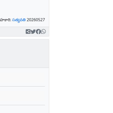
హకారి:
సత్యవతి
20260527