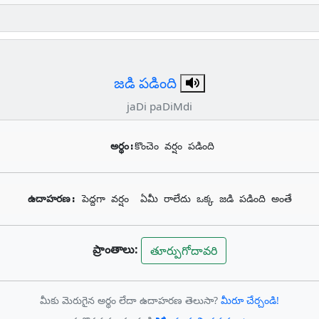
జడి పడింది
jaDi paDiMdi
అర్థం:
కొంచెం వర్షం పడింది
ఉదాహరణ: 
పెద్దగా వర్షం  ఏమీ రాలేదు ఒక్క జడి పడింది అంతే
ప్రాంతాలు:
తూర్పుగోదావరి
మీకు మెరుగైన అర్థం లేదా ఉదాహరణ తెలుసా?
మీరూ చేర్చండి!