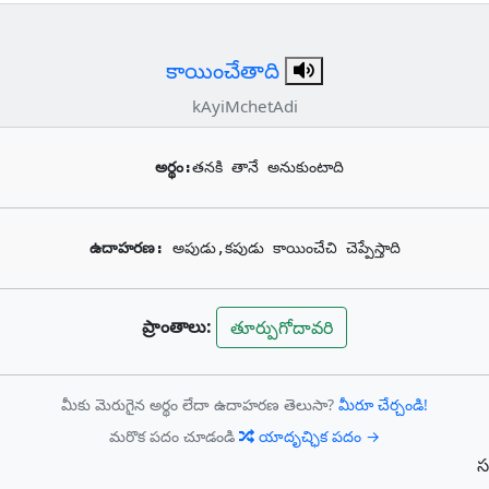
కాయించేతాది
kAyiMchetAdi
అర్థం:
తనకి తానే అనుకుంటాది
ఉదాహరణ: 
అపుడు,కపుడు కాయించేచి చెప్పేస్తాది
ప్రాంతాలు:
తూర్పుగోదావరి
మీకు మెరుగైన అర్థం లేదా ఉదాహరణ తెలుసా?
మీరూ చేర్చండి!
మరొక పదం చూడండి
యాదృచ్ఛిక పదం →
స