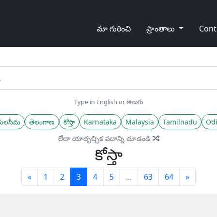
మా గురించి
ప్రాంతాలు
Cont
Type in English or తెలుగు
యలసీమ
తెలంగాణ
కోస్తా
Karnataka
Malaysia
Tamilnadu
Odi
లేదా యాదృచ్ఛిక పదాన్ని చూడండి
కోస్తా
Previous
(current)
Next
«
1
2
3
4
5
...
63
64
»