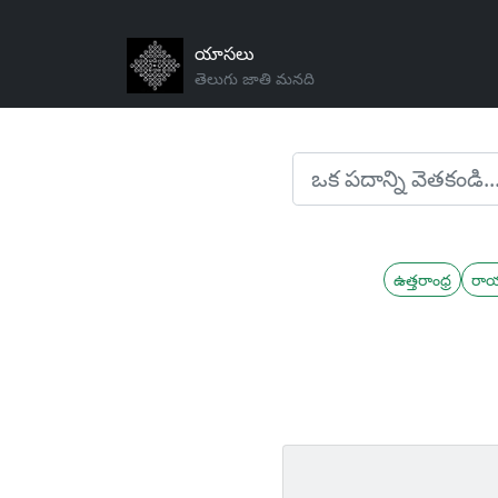
యాసలు
తెలుగు జాతి మనది
ఉత్తరాంధ్ర
రా