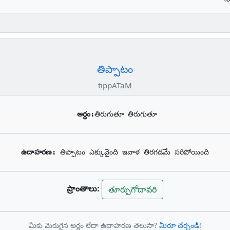
తిప్పాటం
tippATaM
అర్థం:
తిరుగుతూ తిరుగుతూ
ఉదాహరణ: 
తిప్పాటం ఎక్కువైంది ఇవాళ తిరగడమే సరిపోయింది
ప్రాంతాలు:
తూర్పుగోదావరి
మీకు మెరుగైన అర్థం లేదా ఉదాహరణ తెలుసా?
మీరూ చేర్చండి!