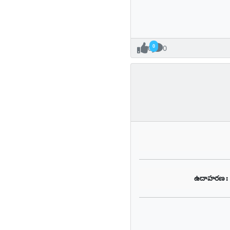
0
0
ఉదాహరణ: