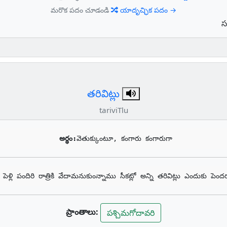
మరొక పదం చూడండి
యాదృచ్ఛిక పదం →
స
తరివిట్లు
tariviTlu
అర్థం:
వెతుక్కుంటూ, కంగారు కంగారుగా
 
పెళ్లి పందిరి రాత్రికి వేదామనుకుంన్నాము సీకట్లో అన్ని తరివిట్లు ఎందుకు పెంద
ప్రాంతాలు:
పశ్చిమగోదావరి