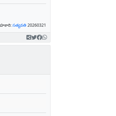
హకారి:
సత్యవతి
20260321