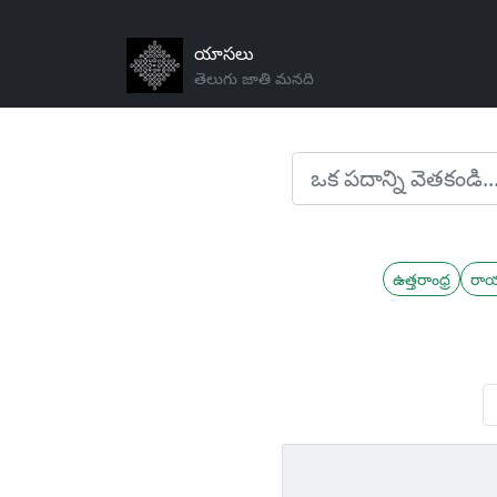
యాసలు
తెలుగు జాతి మనది
ఉత్తరాంధ్ర
రా