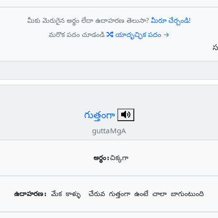
మీకు మెరుగైన అర్థం లేదా ఉదాహరణ తెలుసా?
మీరూ చేర్చండి!
మరొక పదం చూడండి
యాదృచ్ఛిక పదం →
స
గుత్తంగా
guttaMgA
అర్థం:
చిక్కగా
ఉదాహరణ: 
మేక కాళ్ళు  చేరువ గుత్తంగా ఉంటే చాలా బాగుంటుంది