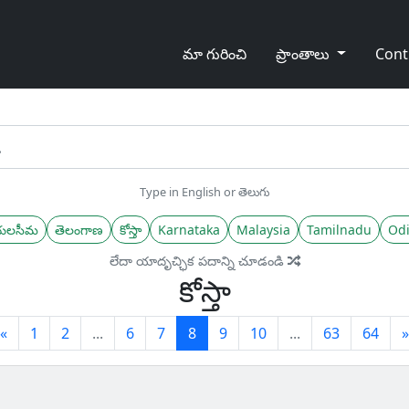
మా గురించి
ప్రాంతాలు
Cont
Type in English or తెలుగు
యలసీమ
తెలంగాణ
కోస్తా
Karnataka
Malaysia
Tamilnadu
Odi
లేదా యాదృచ్ఛిక పదాన్ని చూడండి
కోస్తా
Previous
(current)
«
1
2
...
6
7
8
9
10
...
63
64
»