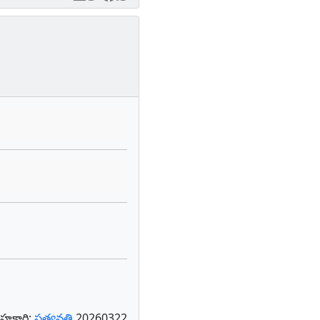
హకారి:
సత్యవతి
20260322