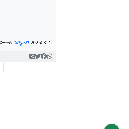
హకారి:
సత్యవతి
20260321
Next