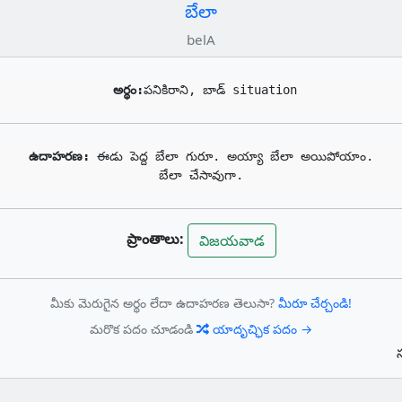
బేలా
belA
అర్థం:
పనికిరాని, బాడ్ situation
ఉదాహరణ: 
ఈడు పెద్ద బేలా గురూ. అయ్యా బేలా అయిపోయాం.

బేలా చేసావుగా.
ప్రాంతాలు:
విజయవాడ
మీకు మెరుగైన అర్థం లేదా ఉదాహరణ తెలుసా?
మీరూ చేర్చండి!
మరొక పదం చూడండి
యాదృచ్ఛిక పదం →