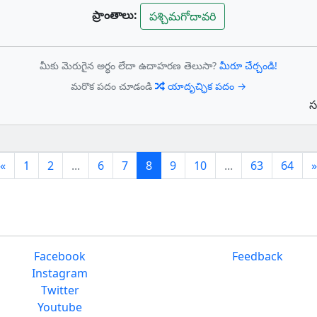
ప్రాంతాలు:
పశ్చిమగోదావరి
మీకు మెరుగైన అర్థం లేదా ఉదాహరణ తెలుసా?
మీరూ చేర్చండి!
మరొక పదం చూడండి
యాదృచ్ఛిక పదం →
స
Previous
(current)
«
1
2
...
6
7
8
9
10
...
63
64
»
Facebook
Feedback
Instagram
Twitter
Youtube