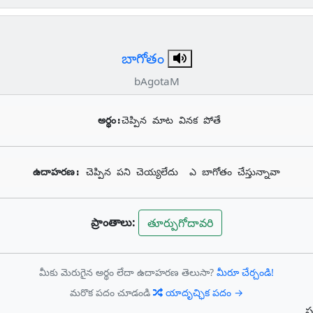
బాగోతం
bAgotaM
అర్థం:
చెప్పిన మాట వినక పోతే
ఉదాహరణ: 
చెప్పిన పని చెయ్యలేదు  ఎ బాగోతం చేస్తున్నావా
ప్రాంతాలు:
తూర్పుగోదావరి
మీకు మెరుగైన అర్థం లేదా ఉదాహరణ తెలుసా?
మీరూ చేర్చండి!
మరొక పదం చూడండి
యాదృచ్ఛిక పదం →
స