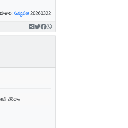
హకారి:
సత్యవతి
20260322
రకడే వేసేదాం