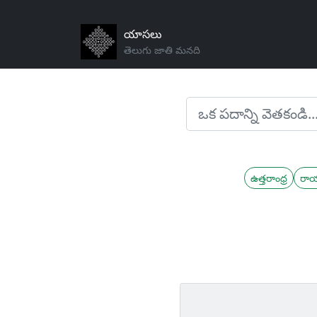
యాసలు
తెలుగు జాతి మనది
ఉత్తరాంధ్ర
రా