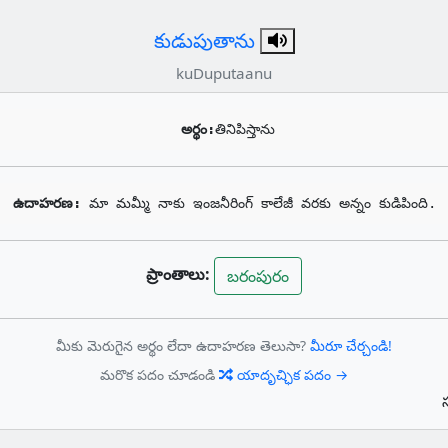
కుడుపుతాను
kuDuputaanu
అర్థం:
తినిపిస్తాను
ఉదాహరణ: 
మా మమ్మీ నాకు ఇంజనీరింగ్ కాలేజీ వరకు అన్నం కుడిపింది.
ప్రాంతాలు:
బరంపురం
మీకు మెరుగైన అర్థం లేదా ఉదాహరణ తెలుసా?
మీరూ చేర్చండి!
మరొక పదం చూడండి
యాదృచ్ఛిక పదం →