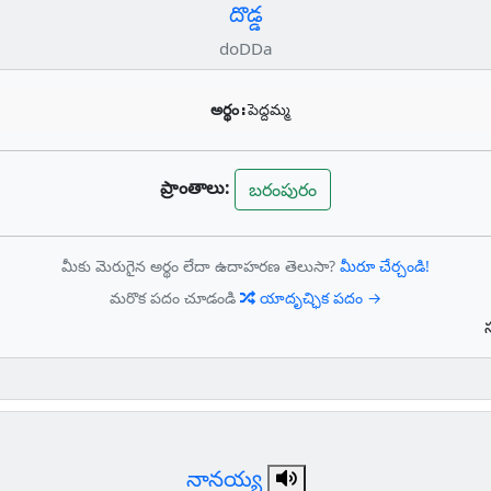
దొడ్డ
doDDa
అర్థం:
పెద్దమ్మ
ప్రాంతాలు:
బరంపురం
మీకు మెరుగైన అర్థం లేదా ఉదాహరణ తెలుసా?
మీరూ చేర్చండి!
మరొక పదం చూడండి
యాదృచ్ఛిక పదం →
నానయ్య