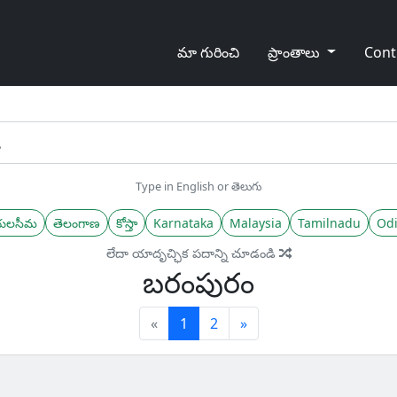
మా గురించి
ప్రాంతాలు
Cont
Type in English or తెలుగు
యలసీమ
తెలంగాణ
కోస్తా
Karnataka
Malaysia
Tamilnadu
Odi
లేదా యాదృచ్ఛిక పదాన్ని చూడండి
బరంపురం
(current)
Next
«
1
2
»