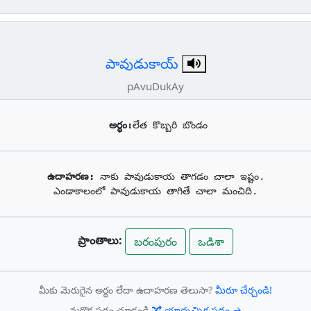
పావుడుకాయ్
pAvuDukAy
అర్థం:
లేత కొబ్బరి బొండం
ఉదాహరణ: 
నాకు పావుడుకాయ తాగడం చాలా ఇష్టం.

ఎండాకాలంలో పావుడుకాయ తాగితే చాలా మంచిది.
ప్రాంతాలు:
బరంపురం
ఒడిశా
మీకు మెరుగైన అర్థం లేదా ఉదాహరణ తెలుసా?
మీరూ చేర్చండి!
మరొక పదం చూడండి
యాదృచ్ఛిక పదం →