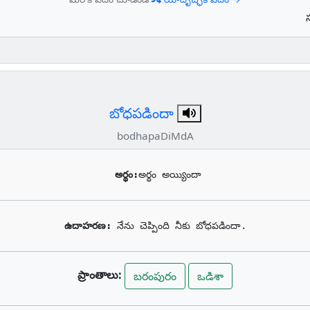
బోధపడిందా
bodhapaDiMdA
అర్థం:
అర్థం అయ్యిందా
ఉదాహరణ: 
నేను చెప్పింది నీకు బోధపడిందా.
ప్రాంతాలు:
బరంపురం
ఒడిశా