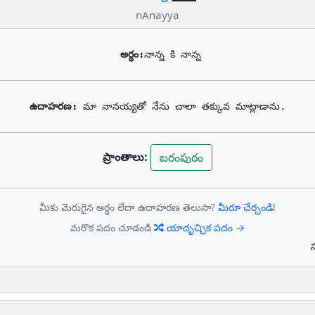
nAnayya
అర్థం:
నాన్న కి నాన్న
ఉదాహరణ: 
మా నానయ్యతో నేను చాలా తక్కువ మాట్లాడాను.
ప్రాంతాలు:
బరంపురం
మీకు మెరుగైన అర్థం లేదా ఉదాహరణ తెలుసా?
మీరూ చేర్చండి!
మరొక పదం చూడండి
యాదృచ్ఛిక పదం →