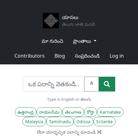
యాసలు
తెలుగు జాతి మనది
మా గురించి
ప్రాంతాలు
Contributors
Blog
సంప్రదించండి
Log in
A
Type in English or తెలుగు
ఉత్తరాంధ్ర
రాయలసీమ
తెలంగాణ
కోస్తా
Karnataka
Malaysia
Tamilnadu
Odissa
Srilanka
లేదా యాదృచ్ఛిక పదాన్ని చూడండి