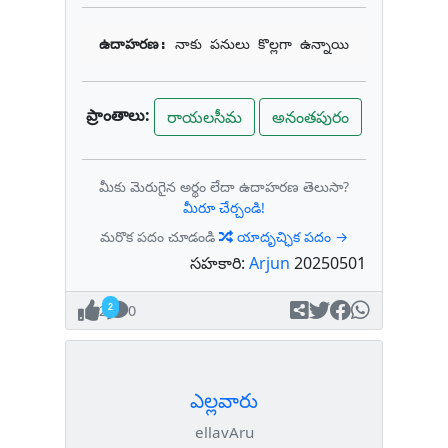
ఉదాహరణ: 
నాకు పనులు కొల్లగా ఉన్నాయి
ప్రాంతాలు:
రాయలసీమ
అనంతపురం
మీకు మెరుగైన అర్థం లేదా ఉదాహరణ తెలుసా?
మీరూ చేర్చండి!
మరొక పదం చూడండి
యాదృచ్ఛిక పదం →
సహకారి:
Arjun
20250501
2
0
ఎల్లవారు
ellavAru