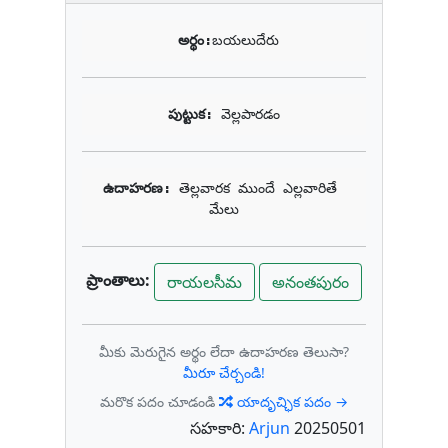
అర్థం:
బయలుదేరు
పుట్టుక: 
వెల్లపారడం
ఉదాహరణ: 
తెల్లవారక ముందే ఎల్లవారితే 
మేలు
ప్రాంతాలు:
రాయలసీమ
అనంతపురం
మీకు మెరుగైన అర్థం లేదా ఉదాహరణ తెలుసా?
మీరూ చేర్చండి!
మరొక పదం చూడండి
యాదృచ్ఛిక పదం →
సహకారి:
Arjun
20250501