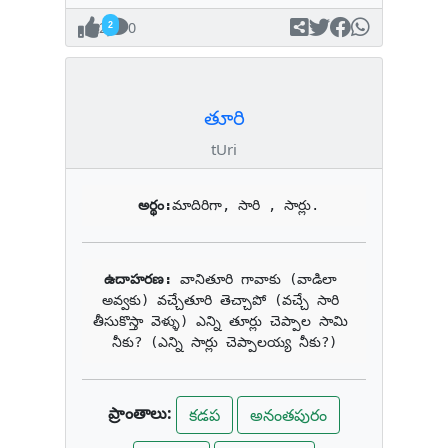
2
0
తూరి
tUri
అర్థం:
మాదిరిగా, సారి , సార్లు.
ఉదాహరణ: 
వానితూరి గావాకు (వాడిలా 
అవ్వకు) వచ్చేతూరి తెచ్చాపో (వచ్చే సారి 
తీసుకొస్తా వెళ్ళు) ఎన్ని తూర్లు చెప్పాల సామి 
నీకు? (ఎన్ని సార్లు చెప్పాలయ్య నీకు?)
ప్రాంతాలు:
కడప
అనంతపురం