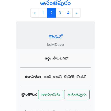
అనంతపురం
Previous
(current)
Next
«
1
2
3
4
»
కొండవో
koMDavo
అర్థం:
తీసుకునిపో
ఉదాహరణ: 
ఉంటే ఉండని లేకపోతే కొండవో
ప్రాంతాలు:
రాయలసీమ
అనంతపురం