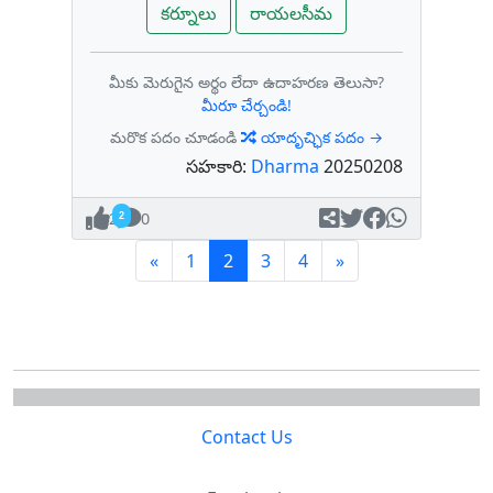
కర్నూలు
రాయలసీమ
మీకు మెరుగైన అర్థం లేదా ఉదాహరణ తెలుసా?
మీరూ చేర్చండి!
మరొక పదం చూడండి
యాదృచ్ఛిక పదం →
సహకారి:
Dharma
20250208
2
0
Previous
(current)
Next
«
1
2
3
4
»
Contact Us