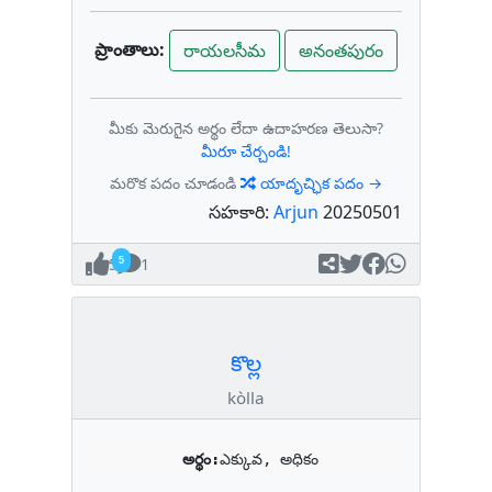
ప్రాంతాలు:
రాయలసీమ
అనంతపురం
మీకు మెరుగైన అర్థం లేదా ఉదాహరణ తెలుసా?
మీరూ చేర్చండి!
మరొక పదం చూడండి
యాదృచ్ఛిక పదం →
సహకారి:
Arjun
20250501
5
1
కొల్ల
kòlla
అర్థం:
ఎక్కువ, అధికం