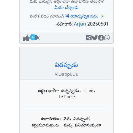
మీకు మెరుగైన అర్థం లేదా ఉదాహరణ తెలుసా?
మీరూ చేర్చండి!
మరొక పదం చూడండి
యాదృచ్ఛిక పదం →
సహకారి:
Arjun
20250501
4
0
విడప్పుడు
viDappuDu
అర్థం:
ఖాళీగా ఉన్నప్పుడు, free, 
leisure
ఉదాహరణ: 
నేను విడప్పుడు 
కన్లుమూసుకుంట, మళ్ళ పనిచూసుకుంటా