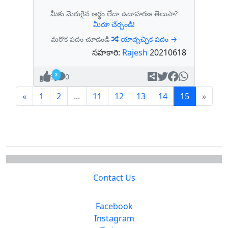
మీకు మెరుగైన అర్థం లేదా ఉదాహరణ తెలుసా?
మీరూ చేర్చండి!
మరొక పదం చూడండి
యాదృచ్ఛిక పదం →
సహకారి:
Rajesh
20210618
3
0
Previous
(current)
«
1
2
...
11
12
13
14
15
»
Contact Us
Facebook
Instagram