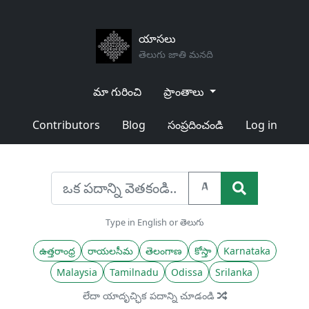
యాసలు
తెలుగు జాతి మనది
మా గురించి
ప్రాంతాలు
Contributors
Blog
సంప్రదించండి
Log in
A
Type in English or తెలుగు
ఉత్తరాంధ్ర
రాయలసీమ
తెలంగాణ
కోస్తా
Karnataka
Malaysia
Tamilnadu
Odissa
Srilanka
లేదా యాదృచ్ఛిక పదాన్ని చూడండి