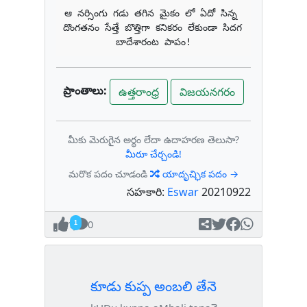
ఆ నర్సింగు గడు తగిన మైకం లో ఏదో సిన్న 
దొంగతనం సేత్తే బొత్తిగా కనికరం లేకుండా సిదగ 
బాదేశారంట పాపం!
ప్రాంతాలు:
ఉత్తరాంధ్ర
విజయనగరం
మీకు మెరుగైన అర్థం లేదా ఉదాహరణ తెలుసా?
మీరూ చేర్చండి!
మరొక పదం చూడండి
యాదృచ్ఛిక పదం →
సహకారి:
Eswar
20210922
1
0
కూడు కుప్ప అంబలి తేనె