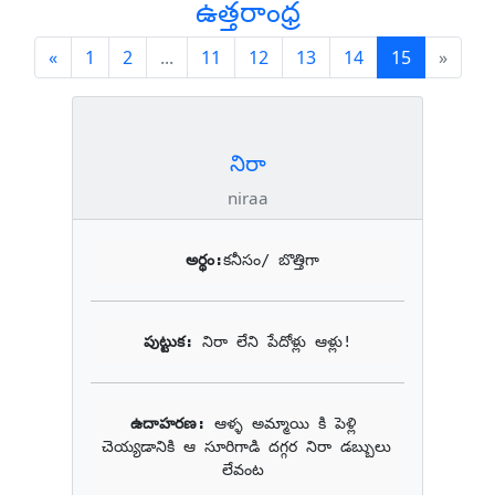
ఉత్తరాంధ్ర
Previous
(current)
«
1
2
...
11
12
13
14
15
»
నిరా
niraa
అర్థం:
కనీసం/ బొత్తిగా
పుట్టుక: 
నిరా లేని పేదోళ్లు ఆళ్లు!
ఉదాహరణ: 
ఆళ్ళ అమ్మాయి కి పెళ్లి 
చెయ్యడానికి ఆ సూరిగాడి దగ్గర నిరా డబ్బులు 
లేవంట 
