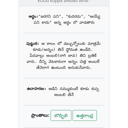
kUDu kuppa aMbali tenaె
అర్థం:
"జరగని పని", "కుదరదు", "అయ్యే 
పని కాదు" అన్న అర్ధం లొ వాడతారు
పుట్టుక: 
ఆ కాలం లో డబ్బున్నోలుకు మాత్రమే 
కూడు(అన్నం) తినే స్థోమత ఉండేది. 
పేదవాల్లు అంబలి(రాగి జావ) తిని బ్రతికే 
వారు. దీన్ని వెటకారంగా అన్నం చెత్త అంబలే 
తేనెలాగ ఉంటుంది అనుకునేవారు.
ఉదాహరణ: 
ఆడిని నమ్ముకుంటే కూడు కుప్ప 
అంబలి తేనే
ప్రాంతాలు:
బొబ్బిలి
ఉత్తరాంధ్ర