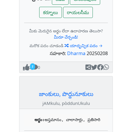
కర్నూలు
రాయలసీమ
మీకు మెరుగైన అర్థం లేదా ఉదాహరణ తెలుసా?
మీరూ చేర్చండి!
మరొక పదం చూడండి
యాదృచ్ఛిక పదం →
సహకారి:
Dharma
20250208
2
0
జాంకులు, పొద్దునూకులు
jAMkulu, pòddunUkulu
అర్థం:
అస్తమానం, చాలాసార్లు, ప్రతిసారి