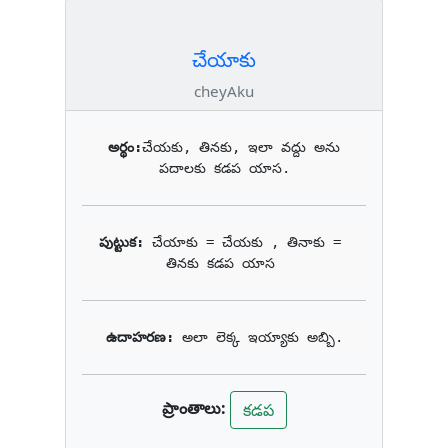
చేయాకు
cheyAku
అర్థం:
చేయకు, తినకు, ఇలా వద్దు అను 
పదాలకు కడప యాస.
పుట్టుక: 
చేయాకు = చేయకు , తినాకు = 
తినకు కడప యాస 
ఉదాహరణ: 
అలా లెక్క ఇయ్యాకు అబ్బి.
ప్రాంతాలు:
కడప