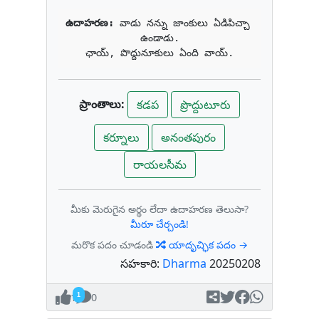
ఉదాహరణ: 
వాడు నన్ను జాంకులు ఏడిపిచ్చా 
ఉండాడు.

ఛాయ్, పొద్దునూకులు ఏంది వాయ్.
ప్రాంతాలు:
కడప
ప్రొద్దుటూరు
కర్నూలు
అనంతపురం
రాయలసీమ
మీకు మెరుగైన అర్థం లేదా ఉదాహరణ తెలుసా?
మీరూ చేర్చండి!
మరొక పదం చూడండి
యాదృచ్ఛిక పదం →
సహకారి:
Dharma
20250208
1
0