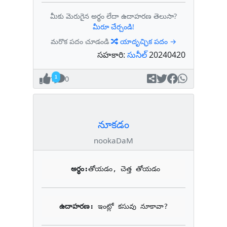
మీకు మెరుగైన అర్థం లేదా ఉదాహరణ తెలుసా?
మీరూ చేర్చండి!
మరొక పదం చూడండి
యాదృచ్ఛిక పదం →
సహకారి:
సునీల్
20240420
1
0
నూకడం
nookaDaM
అర్థం:
తోయడం, చెత్త తోయడం
ఉదాహరణ: 
ఇంట్లో కసువు నూకావా?