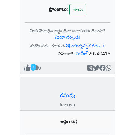
ప్రాంతాలు:
కడప
మీకు మెరుగైన అర్థం లేదా ఉదాహరణ తెలుసా?
మీరూ చేర్చండి!
మరొక పదం చూడండి
యాదృచ్ఛిక పదం →
సహకారి:
సునీల్
20240416
1
0
కసువు
kasuvu
అర్థం:
చెత్త