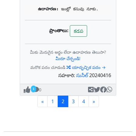
ఉదాహరణ: 
ఇంట్లో కసువు నూకు.
ప్రాంతాలు:
కడప
మీకు మెరుగైన అర్థం లేదా ఉదాహరణ తెలుసా?
మీరూ చేర్చండి!
మరొక పదం చూడండి
యాదృచ్ఛిక పదం →
సహకారి:
సునీల్
20240416
1
0
Previous
(current)
Next
«
1
2
3
4
»