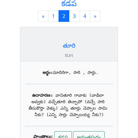
కడప
Previous
(current)
Next
«
1
2
3
4
»
తూరి
tUri
అర్థం:
మాదిరిగా, సారి , సార్లు.
ఉదాహరణ: 
వానితూరి గావాకు (వాడిలా 
అవ్వకు) వచ్చేతూరి తెచ్చాపో (వచ్చే సారి 
తీసుకొస్తా వెళ్ళు) ఎన్ని తూర్లు చెప్పాల సామి 
నీకు? (ఎన్ని సార్లు చెప్పాలయ్య నీకు?)
ప్రాంతాలు:
కడప
అనంతపురం