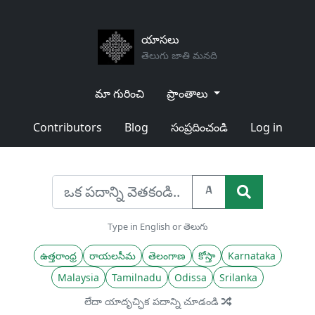
యాసలు
తెలుగు జాతి మనది
మా గురించి
ప్రాంతాలు
Contributors
Blog
సంప్రదించండి
Log in
A
Type in English or తెలుగు
ఉత్తరాంధ్ర
రాయలసీమ
తెలంగాణ
కోస్తా
Karnataka
Malaysia
Tamilnadu
Odissa
Srilanka
లేదా యాదృచ్ఛిక పదాన్ని చూడండి