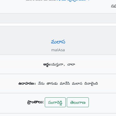
సహ
మలాస
malAsa
అర్థం:
మస్తుగా, చాలా
ఉదాహరణ: 
నేను తాగుడు మానేసి మలాస దినాలైంది
ప్రాంతాలు:
సంగారెడ్డి
తెలంగాణ