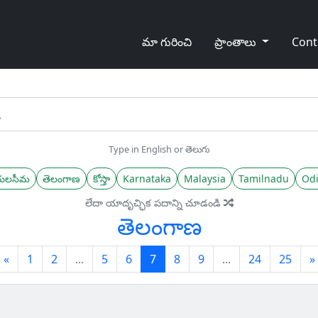
మా గురించి
ప్రాంతాలు
Cont
Type in English or తెలుగు
యలసీమ
తెలంగాణ
కోస్తా
Karnataka
Malaysia
Tamilnadu
Odi
లేదా యాదృచ్ఛిక పదాన్ని చూడండి
తెలంగాణ
Previous
(current)
«
1
2
...
5
6
7
8
9
...
24
25
»