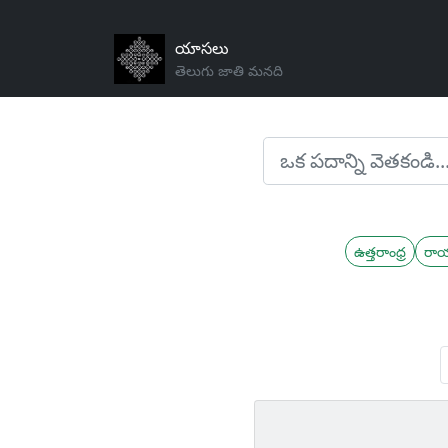
యాసలు
తెలుగు జాతి మనది
ఉత్తరాంధ్ర
రా