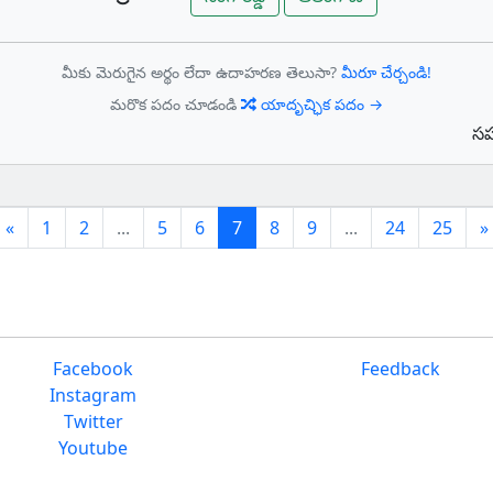
మీకు మెరుగైన అర్థం లేదా ఉదాహరణ తెలుసా?
మీరూ చేర్చండి!
మరొక పదం చూడండి
యాదృచ్ఛిక పదం →
సహ
Previous
(current)
«
1
2
...
5
6
7
8
9
...
24
25
»
Facebook
Feedback
Instagram
Twitter
Youtube