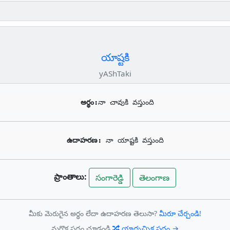
యాష్టకి
yAShTaki
అర్థం:
నా చావుకి వస్తుంది
ఉదాహరణ: 
నా యాష్టకి వస్తుంది
ప్రాంతాలు:
సంగారెడ్డి
తెలంగాణ
మీకు మెరుగైన అర్థం లేదా ఉదాహరణ తెలుసా?
మీరూ చేర్చండి!
మరొక పదం చూడండి
యాదృచ్ఛిక పదం →