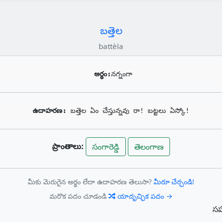
బత్తెల
battèla
అర్థం:
నగ్నంగా
ఉదాహరణ: 
బత్తెల ఏం చేస్తున్నవు రా! బట్టలు ఏస్కో!
ప్రాంతాలు:
సంగారెడ్డి
తెలంగాణ
మీకు మెరుగైన అర్థం లేదా ఉదాహరణ తెలుసా?
మీరూ చేర్చండి!
మరొక పదం చూడండి
యాదృచ్ఛిక పదం →
సహ