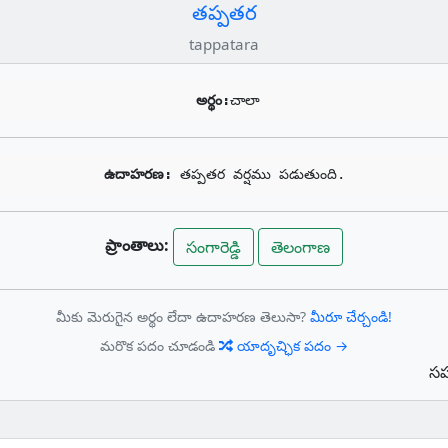
తప్పతర
tappatara
అర్థం:
చాలా
ఉదాహరణ: 
తప్పతర వర్షము పడుతుంది.
ప్రాంతాలు:
సంగారెడ్డి
తెలంగాణ
మీకు మెరుగైన అర్థం లేదా ఉదాహరణ తెలుసా?
మీరూ చేర్చండి!
మరొక పదం చూడండి
యాదృచ్ఛిక పదం →
సహ