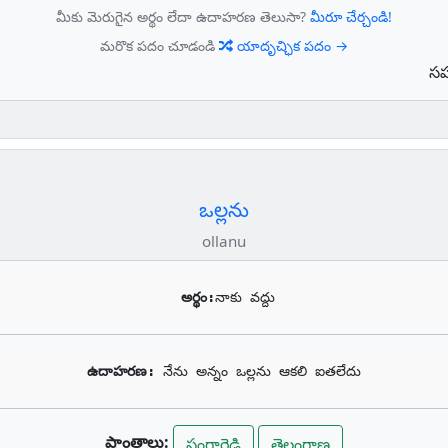
మీకు మెరుగైన అర్థం లేదా ఉదాహరణ తెలుసా?
మీరూ చేర్చండి!
మరొక పదం చూడండి
యాదృచ్ఛిక పదం →
సహ
ఒల్లను
ollanu
అర్థం:
నాకు వద్దు
ఉదాహరణ: 
నేను అన్నం ఒల్లను ఆకలి ఐతలేదు
ప్రాంతాలు:
సంగారెడ్డి
తెలంగాణ