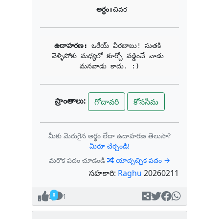
అర్థం:
చివర
ఉదాహరణ: 
ఒరేయ్ వీరబాబు! సుతకి 
వెళ్ళిపోకు మధ్యలో కూర్చో వడ్డించే వాడు 
మనవాడు కాదు. :)
ప్రాంతాలు:
గోదావరి
కోనసీమ
మీకు మెరుగైన అర్థం లేదా ఉదాహరణ తెలుసా?
మీరూ చేర్చండి!
మరొక పదం చూడండి
యాదృచ్ఛిక పదం →
సహకారి:
Raghu
20260211
0
1