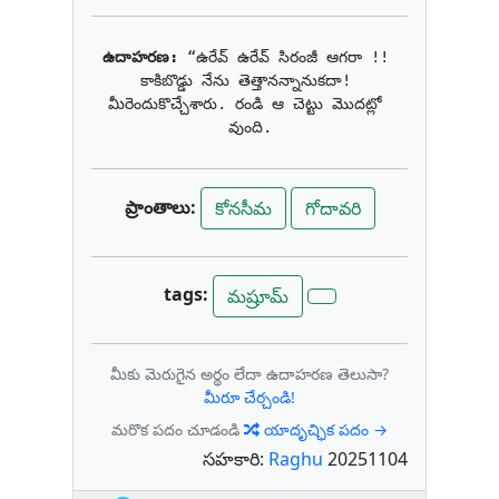
ఉదాహరణ: 
“ఉరేవ్ ఉరేవ్ సిరంజీ ఆగరా !! 
కాకిబొడ్డు నేను తెత్తానన్నానుకదా! 
మీరెందుకొచ్చేశారు. రండి ఆ చెట్టు మొదట్లో 
వుంది.
ప్రాంతాలు:
కోనసీమ
గోదావరి
tags:
మష్రూమ్
మీకు మెరుగైన అర్థం లేదా ఉదాహరణ తెలుసా?
మీరూ చేర్చండి!
మరొక పదం చూడండి
యాదృచ్ఛిక పదం →
సహకారి:
Raghu
20251104