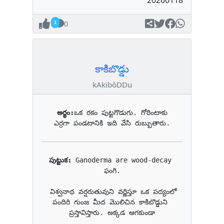
20260118
1
0
కాకిబొడ్డు
kAkibòDDu
అర్థం:
ఒక రకం పుట్టగొడుగు. గోరింటాకు 
ఎర్రగా పండటానికి ఇది వేసి రుబ్బుతారు.
పుట్టుక: 
Ganoderma are wood-decay 
ఫంగి.

 విశ్వనాథ వర్షరుతువుని వర్ణిస్తూ ఒక పద్యంలో 
పందిరి గుంజ మీద మొలిచిన కాకిబొడ్డుని 
ప్రస్తావిస్తారు. అక్కడ ఆగకుండా