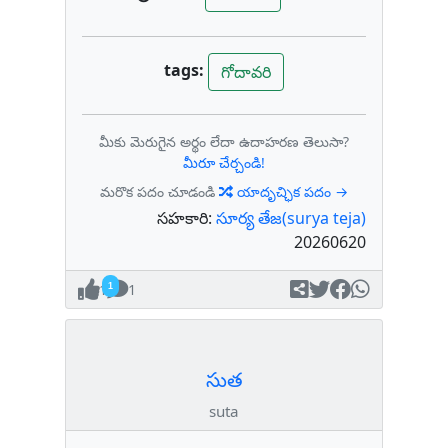
tags:
గోదావరి
మీకు మెరుగైన అర్థం లేదా ఉదాహరణ తెలుసా?
మీరూ చేర్చండి!
మరొక పదం చూడండి
యాదృచ్ఛిక పదం →
సహకారి:
సూర్య తేజ(surya teja)
20260620
1
1
సుత
suta