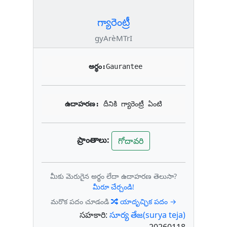
గ్యారెంట్రీ
gyArèMTrI
అర్థం:
Gaurantee
ఉదాహరణ: 
దీనికి గ్యారెంట్రీ ఏంటి
ప్రాంతాలు:
గోదావరి
మీకు మెరుగైన అర్థం లేదా ఉదాహరణ తెలుసా?
మీరూ చేర్చండి!
మరొక పదం చూడండి
యాదృచ్ఛిక పదం →
సహకారి:
సూర్య తేజ(surya teja)