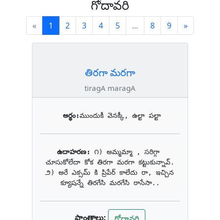
గోదావరి
(current)
Next
«
1
2
3
4
5
...
8
9
»
తిరగా మరగా
tiragA maragA
అర్థం:
ముందుకీ వెనక్కీ, ఉల్టా పల్టా
ఉదాహరణ: 
౧) అమ్మమ్మా , సరిగ్గా 
చూసుకోలేదా కోక తిరగా మరగా కట్టుకున్నావ్.

౨) అరే ఎక్సమ్ కి ప్రిపేర్ కాలేదు రా, ఇచ్చిన 
క్యూషన్నే తిరగేసి మరగేసి రాసేసా..
ప్రాంతాలు:
గోదావరి