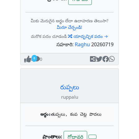
మీకు మెరుగైన అర్థం లేదా ఉదాహరణ తెలుసా?
మీరూ చేర్చండి!
మరొక పదం చూడండి
యాదృచ్ఛిక పదం →
సహకారి:
Raghu
20260719
0
0
రుప్పలు
ruppalu
అర్థం:
తుప్పలు, కంప చెట్ల పొదలు
ప్రాంతాలు:
గోదావరి