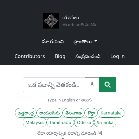
యాసలు
తెలుగు జాతి మనది
మా గురించి
ప్రాంతాలు
Contributors
Blog
సంప్రదించండి
Log in
A
Type in English or తెలుగు
ఉత్తరాంధ్ర
రాయలసీమ
తెలంగాణ
కోస్తా
Karnataka
Malaysia
Tamilnadu
Odissa
Srilanka
లేదా యాదృచ్ఛిక పదాన్ని చూడండి